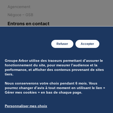
Agencement
Négoce – GSB
Entrons en contact
Contactez-nous
Recrutement
Refuser
Accepter
Mentions légales
Groupe Arbor utilise des traceurs permettant d’assurer le
Gestion des données personnelles
fonctionnement du site, pour mesurer l’audience et la
performance, et afficher des contenus provenant de sites
Gérer mes cookies
tiers.
Nous conserverons votre choix pendant 6 mois. Vous
pourrez changer d’avis à tout moment en utilisant le lien «
Gérer mes cookies » en bas de chaque page.
Groupe ARBOR © 2026 | Tous droits réservés
Personnaliser mes choix
Réalisation B17 Communication